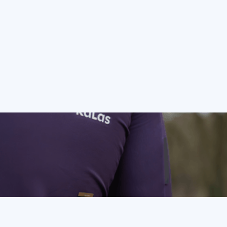
het wielrennen is het
beste?