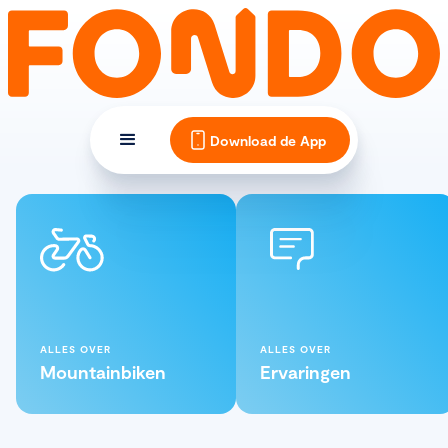
Download de App
ALLES OVER
ALLES OVER
Mountainbiken
Ervaringen