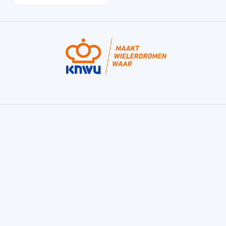
Fondo, de bekroonde fietstraining app van
de KNWU
Fondo is een trainingsapp voor sportieve fietsers
en helpt je bij het maken van jouw trainingsplan.
Voor de fietser die beter wil worden, gezond wil
blijven, een uitlaatklep wil, of gewoon van dat