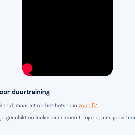
voor duurtraining
elheid, maar let op het fietsen in
zone D1
.
jn geschikt en leuker om samen te rijden, mits jouw trai