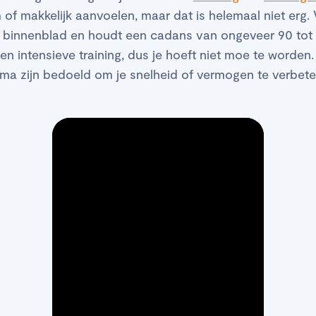
 of makkelijk aanvoelen, maar dat is helemaal niet erg. 
op binnenblad en houdt een cadans van ongeveer 90 tot
een intensieve training, dus je hoeft niet moe te worden
mma zijn bedoeld om je snelheid of vermogen te verbeter