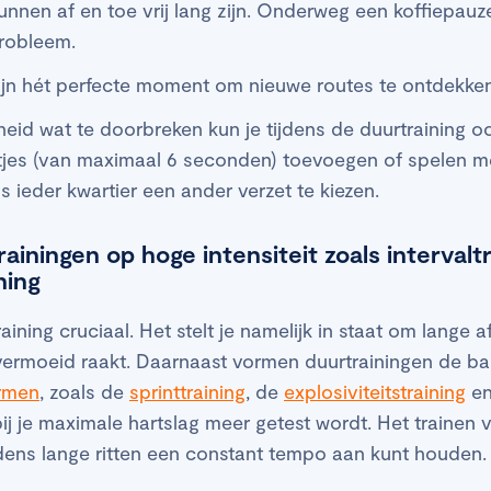
unnen af en toe vrij lang zijn. Onderweg een koffiepauz
robleem.
ijn hét perfecte moment om nieuwe routes te ontdekken
id wat te doorbreken kun je tijdens de duurtraining oo
tjes (van maximaal 6 seconden) toevoegen of spelen m
s ieder kwartier een ander verzet te kiezen.
ainingen op hoge intensiteit zoals intervalt
ning
raining cruciaal. Het stelt je namelijk in staat om lange a
vermoeid raakt. Daarnaast vormen duurtrainingen de bas
ormen
, zoals de
sprinttraining
, de
explosiviteitstraining
en
rbij je maximale hartslag meer getest wordt. Het traine
ijdens lange ritten een constant tempo aan kunt houden.