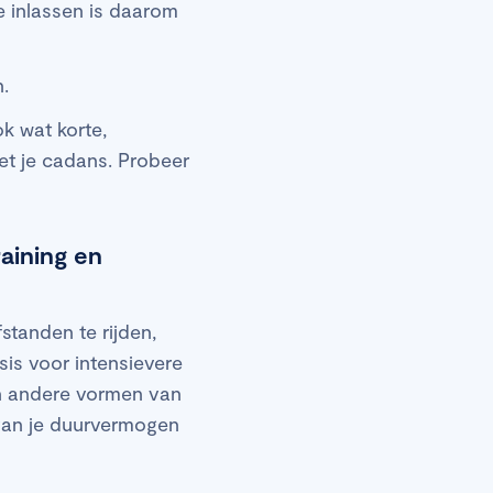
e inlassen is daarom
.
k wat korte,
et je cadans. Probeer
raining en
fstanden te rijden,
is voor intensievere
 andere vormen van
n van je duurvermogen