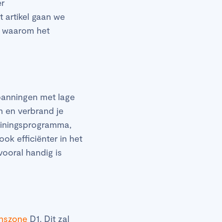
er
t artikel gaan we
t, waarom het
spanningen met lage
en en verbrand je
rainingsprogramma,
ook efficiënter in het
vooral handig is
nszone
D1. Dit zal