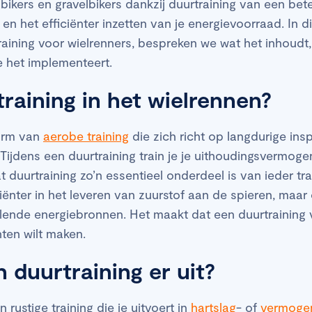
bikers en gravelbikers dankzij duurtraining van een bet
n het efficiënter inzetten van je energievoorraad. In di
raining voor wielrenners, bespreken we wat het inhoud
je het implementeert.
training in het wielrennen?
vorm van
aerobe training
die zich richt op langdurige in
. Tijdens een duurtraining train je je uithoudingsvermog
t duurtraining zo’n essentieel onderdeel is van ieder t
iënter in het leveren van zuurstof aan de spieren, maar 
lende energiebronnen. Het maakt dat een duurtraining 
ten wilt maken.
n duurtraining er uit?
 rustige training die je uitvoert in
hartslag
- of
vermoge