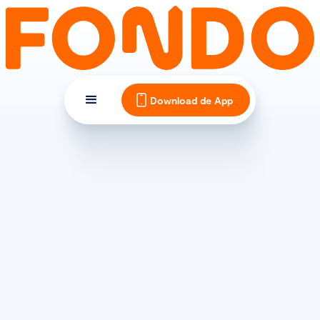
Download de App
(SPORT)VOEDING
Voeding tijdens het