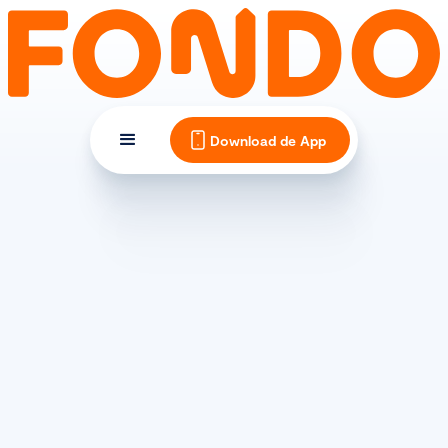
Download de App
(SPORT)VOEDING
Alles over glucose &
fructose