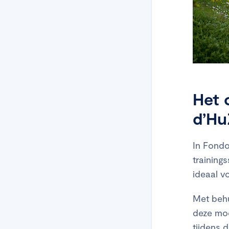
Het 
d’Hu
In Fondo
training
ideaal vo
Met behu
deze moo
tijdens 