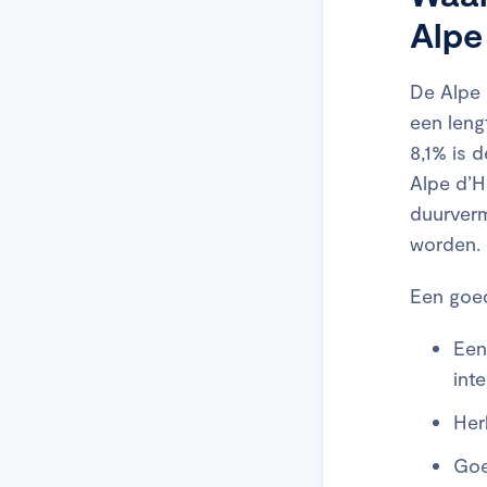
Alpe
De Alpe 
een leng
8,1% is 
Alpe d’H
duurverm
worden.
Een goede
Een
int
Her
Goe