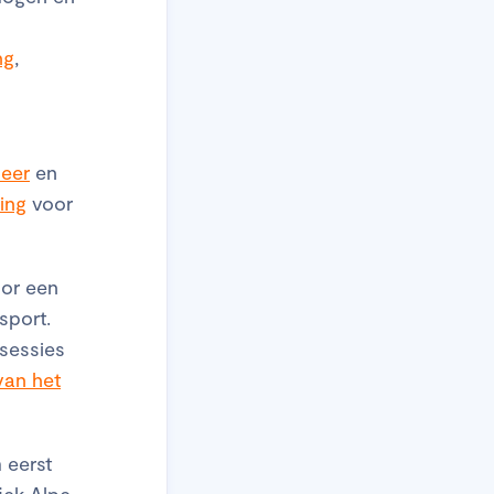
ng
,
leer
en
ing
voor
oor een
sport.
ssessies
van het
 eerst
iek Alpe