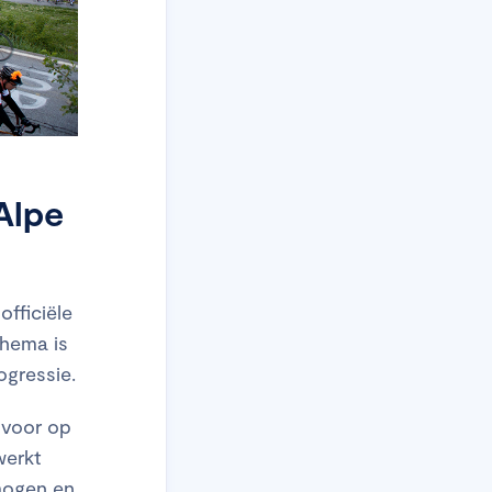
Alpe
fficiële
chema is
ogressie.
 voor op
werkt
rmogen en