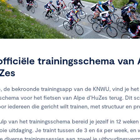
officiële trainingsschema van 
Zes
, de bekroonde trainingsapp van de KNWU, vind je het o
sschema voor het fietsen van Alpe d’HuZes terug. Dit s
or iedereen die gericht wilt trainen, met structuur en pr
lp van het trainingsschema bereid je jezelf in 12 weken
ie uitdaging. Je traint tussen de 3 en 6x per week, en 
de diverse trainingssessies aan zowel je uithoudingsve