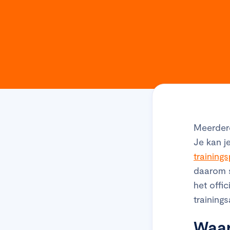
Meerdere
Je kan j
trainin
daarom s
het offi
training
Waar