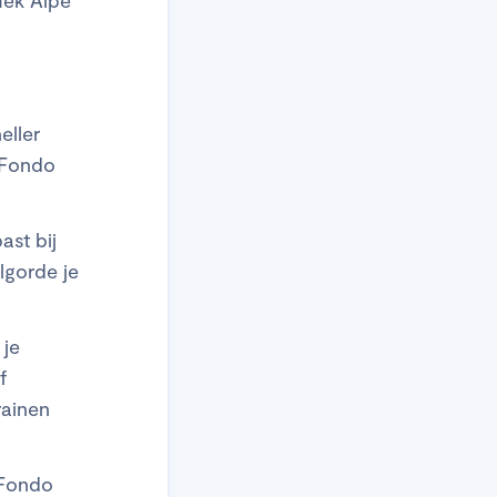
eller
? Fondo
ast bij
lgorde je
 je
f
rainen
 Fondo