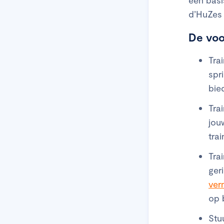
d’HuZes 
De voo
Tra
spr
bie
Tra
jou
trai
Tra
ger
ver
op 
Stu