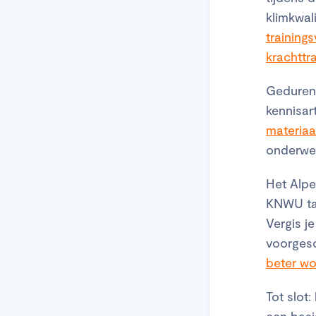
klimkwal
training
krachttr
Gedurend
kennisar
materiaa
onderwe
Het Alpe
KNWU tal
Vergis je
voorgesch
beter wo
Tot slot
een basi