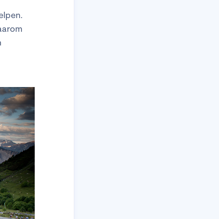
elpen.
daarom
n