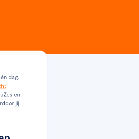
één dag.
cht
HuZes en
door jij
van