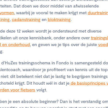
iteiten. Dat doen we door middel van afwisselende
svormen
, waarbij je vooral te maken krijgt met
duurtraini
aining
,
cadanstraining
en
bloktraining
.
e deze 12 weken wordt je ondersteund met diverse
tikelen uit onze kennisbank, onder andere over
trainings
l en onderhoud
, en geven we je tips over de juiste
voed
g.
 d’HuZes trainingsschema in Fondo is samengesteld d
entcoach, waardoor je profiteert van kennis uit de top
 niet: dit betekent níet dat je lastig te begrijpen training
oteld krijgt. Dit houdt wél in dat je
de basisprincipes 
rden voor fietsers
volgt.
: ben je een absolute beginner? Dan is het verstandig om
sconditie op te bouwen voordat je start met een specif