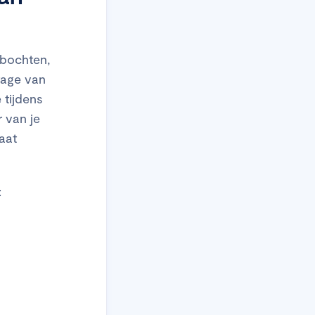
dbochten,
tage van
 tijdens
 van je
aat
: