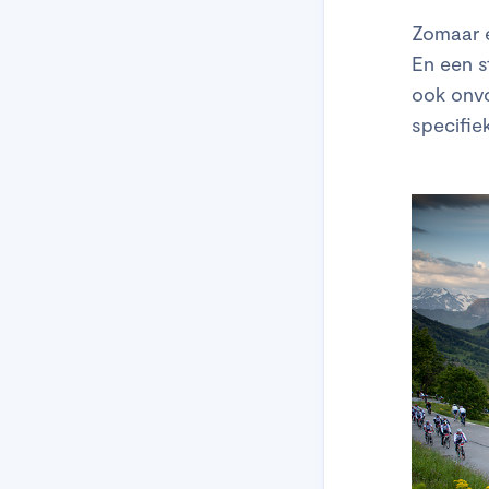
Zomaar e
En een s
ook onvo
specifie