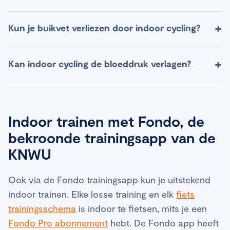
Dagelijks indoor fietsen kan, maar plan minstens 1–
+
Kun je buikvet verliezen door indoor cycling?
2 echte hersteldagen per week of kies voor zeer
lichte sessies. Indoortraining is doorgaans
Ja. Indoor cycling verhoogt je energieverbruik en
+
Kan indoor cycling de bloeddruk verlagen?
intensiever (minder micro-rustmomenten),
helpt lichaamsvet verminderen, óók rond de buik,
waardoor slim
periodiseren
belangrijk is om
zolang je in een licht calorietekort traint. Waar je
overbelasting te voorkomen.
Regelmatige
aerobe training
, inclusief indoor
vet verliest, bepaalt het lichaam zelf plaatselijk
cycling, kan helpen om de bloeddruk op termijn te
"wegtrainen" kan helaas niet.
Indoor trainen met Fondo, de
verlagen. Begin rustig, bouw geleidelijk op en
bekroonde trainingsapp van de
overleg bij bestaande hart- of vaatproblemen altijd
KNWU
eerst met je arts.
Ook via de Fondo trainingsapp kun je uitstekend
indoor trainen. Elke losse training en elk
fiets
trainingsschema
is indoor te fietsen, mits je een
Fondo Pro abonnement
hebt. De Fondo app heeft