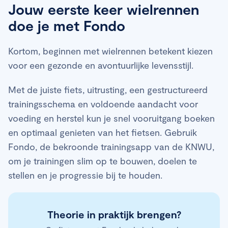
plaats van snelheid.
Jouw eerste keer wielrennen
verbeteren in uithoudingsvermogen en kracht.
doe je met Fondo
Consistentie, afwisseling en voldoende herstel is
de sleutel om progressie te boeken.
Kortom, beginnen met wielrennen betekent kiezen
voor een gezonde en avontuurlijke levensstijl.
Met de juiste fiets, uitrusting, een gestructureerd
trainingsschema en voldoende aandacht voor
voeding en herstel kun je snel vooruitgang boeken
en optimaal genieten van het fietsen. Gebruik
Fondo, de bekroonde trainingsapp van de KNWU,
om je trainingen slim op te bouwen, doelen te
stellen en je progressie bij te houden.
Theorie in praktijk brengen?