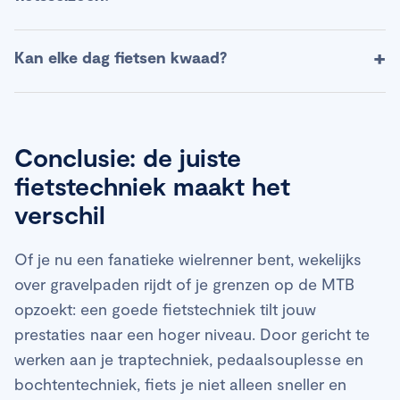
meerdere ritten. Wie gerichter wil trainen, kan dit
opschalen naar 5–8 uur, met een mix van rustige
Begin met rustige
duurtrainingen
, bouw de omvang
+
Kan elke dag fietsen kwaad?
duurtrainingen
, techniek en wat intensiteit.
geleidelijk op (maximaal 10% erbij per week), en
Consequentie is belangrijker dan grote pieken.
voeg daarna blokken met tempo- en
Elke dag fietsen kan, mits de intensiteit varieert en
Regelmaat zorgt immers voor structurele
intervaltraining
toe. Combineer dit met kracht- en
je lichaam voldoende herstelprikkels krijgt. Wissel
progressie.
core-stabiliteit
, voldoende slaap en goede
Conclusie: de juiste
zwaardere dagen af met korte, rustige ritten of
voeding
. Regelmatige hersteldagen zijn essentieel
fietstechniek maakt het
complete rust. Signalen zoals aanhoudende
om overbelasting te voorkomen.
verschil
vermoeidheid, slechtere prestaties of pijntjes zijn
indicaties dat je beter gas terugneemt.
Of je nu een fanatieke wielrenner bent, wekelijks
over gravelpaden rijdt of je grenzen op de MTB
opzoekt: een goede fietstechniek tilt jouw
prestaties naar een hoger niveau. Door gericht te
werken aan je traptechniek, pedaalsouplesse en
bochtentechniek, fiets je niet alleen sneller en