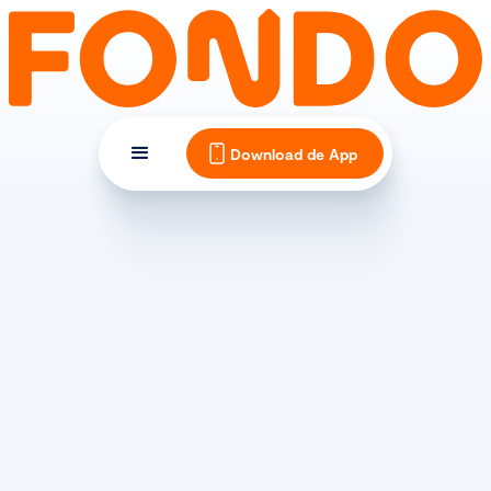
Download de App
TIPS EN INSPIRATIE
Fietstechniek wielrennen:
stuur- en traptechniek