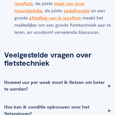
racefiets
, de juiste
maat van jouw
mountainbike
, de juiste
zadelhoogte
en een
goede
afstelling van je racefiets
maakt het
makkelijker om een goede fietstechniek aan te
leren, en voorkomt vervelende blessures.
Veelgestelde vragen over
fietstechniek
Hoeveel uur per week moet ik fietsen om beter
+
te worden?
De meeste recreatieve fietsers merken vooruitgang
Hoe kan ik conditie opbouwen voor het
+
met 3–5 uur fietsen per week, verdeeld over
fietsseizoen?