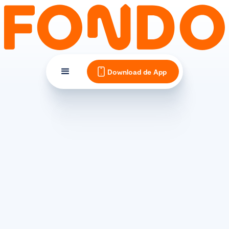
Download de App
TIPS EN INSPIRATIE
De juiste zadelhoogte van
je racefiets bepalen