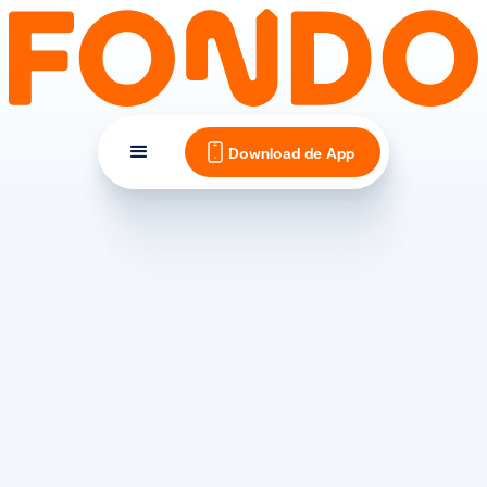
Download de App
TIPS EN INSPIRATIE
Zo bepaal je de juiste maat
van jouw racefiets