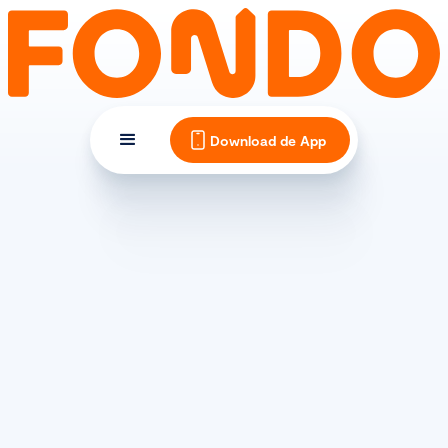
Download de App
BLESSURES & CONDITIE
Alles over polsklachten bij
wielrenners