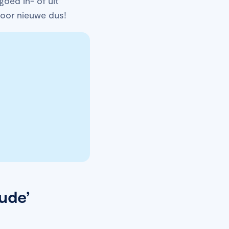
goed in- of uit
 voor nieuwe dus!
ude’