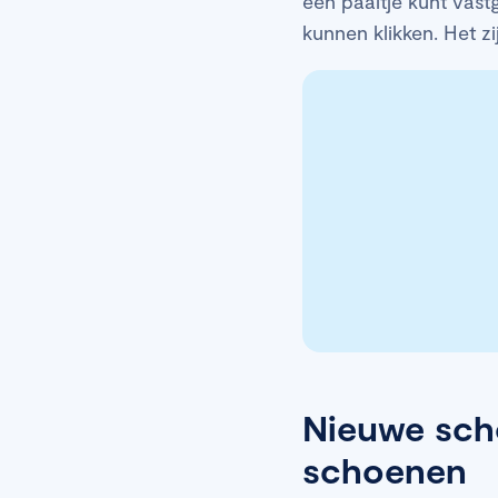
een paaltje kunt vastg
kunnen klikken. Het z
Nieuwe scho
schoenen