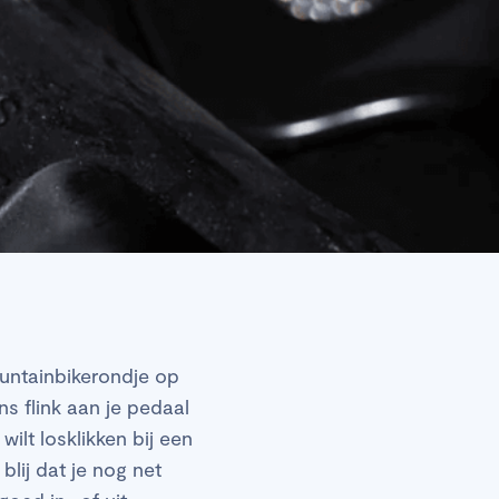
mountainbikerondje op
s flink aan je pedaal
ilt losklikken bij een
blij dat je nog net