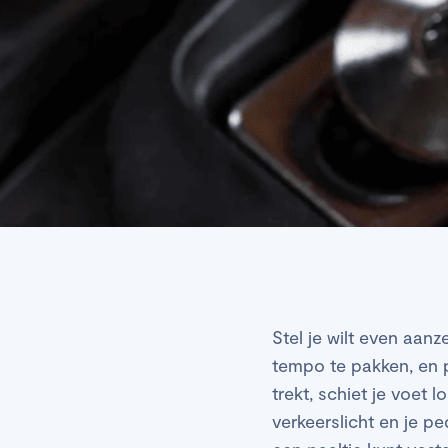
Stel je wilt even aanz
tempo te pakken, en p
trekt, schiet je voet
verkeerslicht en je pe