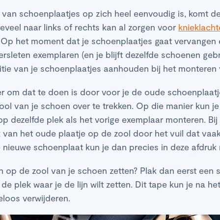
van schoenplaatjes op zich heel eenvoudig is, komt de
teveel naar links of rechts kan al zorgen voor
knieklacht
lt. Op het moment dat je schoenplaatjes gaat vervangen
ersleten exemplaren (en je blijft dezelfde schoenen gebr
itie van je schoenplaatjes aanhouden bij het monteren
er om dat te doen is door voor je de oude schoenplaat
ool van je schoen over te trekken. Op die manier kun 
op dezelfde plek als het vorige exemplaar monteren. Bi
k van het oude plaatje op de zool door het vuil dat vaa
 nieuwe schoenplaat kun je dan precies in deze afdruk
nen op de zool van je schoen zetten? Plak dan eerst een s
e plek waar je de lijn wilt zetten. Dit tape kun je na h
eloos verwijderen.