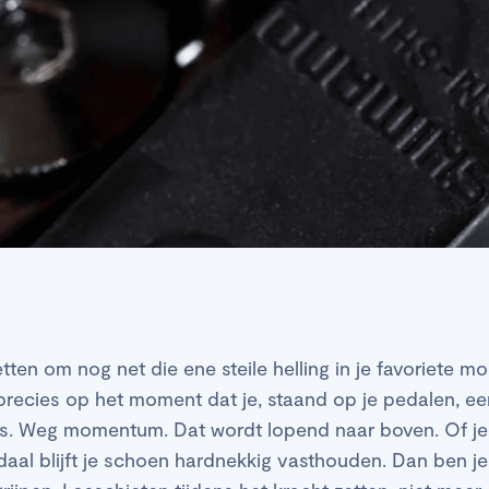
etten om nog net die ene steile helling in je favoriete 
recies op het moment dat je, staand op je pedalen, een
 los. Weg momentum. Dat wordt lopend naar boven. Of je w
daal blijft je schoen hardnekkig vasthouden. Dan ben je 