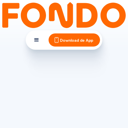
Download de App
TIPS EN INSPIRATIE
Welke schoenplaatjes kun
je het beste kiezen?