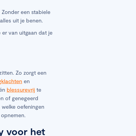
. Zonder een stabiele
alles uit je benen.
 er van uitgaan dat je
itten. Zo zorgt een
gklachten
en
 én
blessurevrij
te
ten of genegeerd
p welke oefeningen
nt opnemen.
y voor het