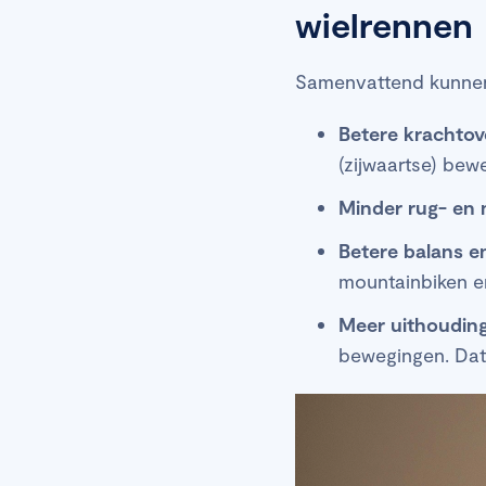
wielrennen
Samenvattend kunnen 
Betere krachtov
(zijwaartse) bew
Minder rug- en 
Betere balans e
mountainbiken en
Meer uithoudin
bewegingen. Dat 