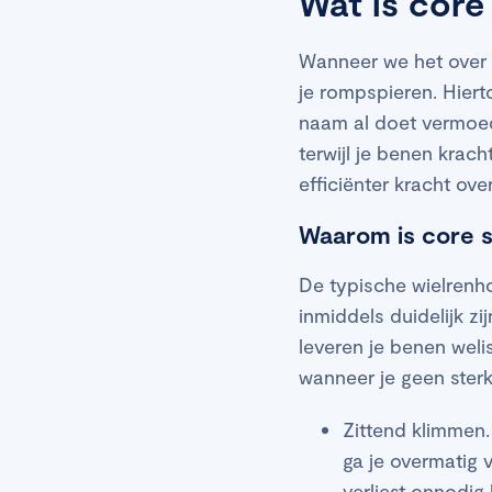
Wat is core 
Wanneer we het over c
je rompspieren. Hiert
naam al doet vermoede
terwijl je benen krach
efficiënter kracht o
Waarom is core st
De typische wielrenh
inmiddels duidelijk zi
leveren je benen weli
wanneer je geen sterk
Zittend klimmen.
ga je overmatig 
verliest onnodig 