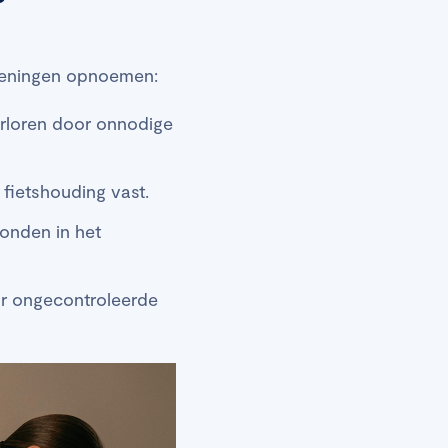
feningen opnoemen:
verloren door onnodige
fietshouding vast.
onden in het
or ongecontroleerde