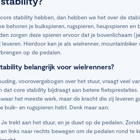
stability?
ore stability hebben, dan hebben we het over de stabil
oe behoren je buikspieren, rugspieren, heupspieren en b
n zorgen deze spieren ervoor dat je bovenlichaam (je ro
t leveren. Hierdoor kan je als wielrenner, mountainbiker 
verbrengen op de pedalen.
ability belangrijk voor wielrenners?
ouding, voorovergebogen over het stuur, vraagt veel va
jn dat core stability bijdraagt aan betere fietsprestaties.
swaar het meeste werk, maar de kracht die zij leveren ga
e buik- en rugspieren hebt. Denk maar aan:
 Je trekt aan het stuur, en je duwt op de pedalen. Zond
van links naar rechts bewegen om de pedalen rond te kr
kracht.