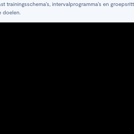
t trainingsschema’s, intervalprogramma’s en groepsritte
je doelen.