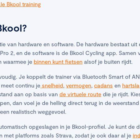
le Bkool training
Bkool?
ie van hardware en software. De hardware bestaat uit e
 Pro 2, en de software is de Bkool Cycling app. Samen
m waarmee je
binnen kunt fietsen
alsof je buiten rijdt.
nvoudig. Je koppelt de trainer via Bluetooth Smart of 
 meet continu je
snelheid
,
vermogen
,
cadans
en
hartsla
stand aan op basis van
de virtuele route
die je rijdt. Ki
pen, dan voel je de helling direct terug in de weerstand 
 een realistisch weggevoel.
 automatisch opgeslagen in je Bkool-profiel. Je kunt de 
 met platforms zoals Strava, zodat je ook daar al je
in