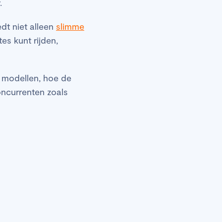
.
dt niet alleen
slimme
es kunt rijden,
se modellen, hoe de
oncurrenten zoals