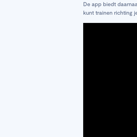
De app biedt daarnaas
kunt trainen richting 