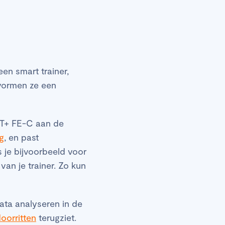
en smart trainer,
 vormen ze een
ANT+ FE-C aan de
g
, en past
es je bijvoorbeeld voor
van je trainer. Zo kun
data analyseren in de
doorritten
terugziet.