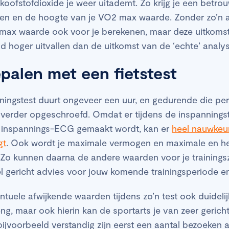
ofstofdioxide je weer uitademt. Zo krijg je een betrou
ngen en de hoogte van je VO2 max waarde. Zonder zo’n
 max waarde ook voor je berekenen, maar deze uitkomst
ijd hoger uitvallen dan de uitkomst van de ‘echte’ analy
alen met een fietstest
nningstest duurt ongeveer een uur, en gedurende die pe
ts verder opgeschroefd. Omdat er tijdens de inspannings
inspannings-ECG gemaakt wordt, kan er
heel nauwkeu
gt
. Ook wordt je maximale vermogen en maximale en her
t. Zo kunnen daarna de andere waarden voor je trainin
el gericht advies voor jouw komende trainingsperiode e
uele afwijkende waarden tijdens zo’n test ook duidelij
eng, maar ook hierin kan de sportarts je van zeer gerich
bijvoorbeeld verstandig zijn eerst een aantal bezoeken 