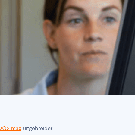
e VO2 max
uitgebreider