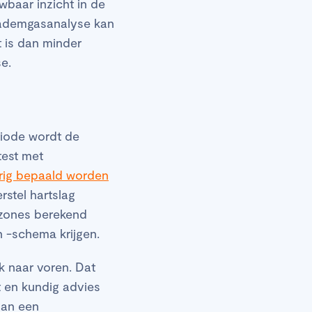
wbaar inzicht in de
 ademgasanalyse kan
 is dan minder
se.
riode wordt de
test met
rig bepaald worden
stel hartslag
gszones berekend
n -schema krijgen.
k naar voren. Dat
t en kundig advies
aan een