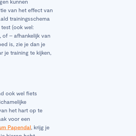
ongen kunnen
ie van het effect van
paald trainingsschema
test (ook wel:
of – afhankelijk van
 is, zie je dan je
je training te kijken,
nd ook wel fiets
lichamelijke
an het hart op te
raak voor een
rum Papendal
, krijg je
 je hierop hebt