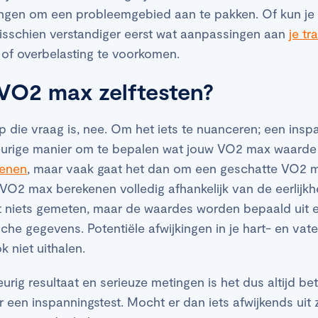
engen om een probleemgebied aan te pakken. Of kun je
misschien verstandiger eerst wat aanpassingen aan
je t
 of overbelasting te voorkomen.
VO2 max zelftesten?
 die vraag is, nee. Om het iets te nuanceren; een inspan
urige manier om te bepalen wat jouw VO2 max waarde i
enen
, maar vaak gaat het dan om een geschatte VO2 m
 VO2 max berekenen volledig afhankelijk van de eerlijkh
est niets gemeten, maar de waardes worden bepaald uit 
e gegevens. Potentiële afwijkingen in je hart- en vaten
k niet uithalen.
rig resultaat en serieuze metingen is het dus altijd be
r een inspanningstest. Mocht er dan iets afwijkends uit 