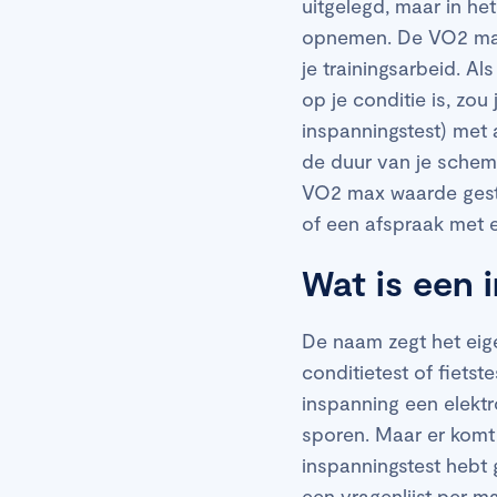
uitgelegd, maar in he
opnemen. De VO2 max 
je trainingsarbeid. A
op je conditie is, zo
inspanningstest) met
de duur van je schema
VO2 max waarde gestege
of een afspraak met 
Wat is een 
De naam zegt het eige
conditietest of fietst
inspanning een elekt
sporen. Maar er komt 
inspanningstest hebt 
een vragenlijst per ma