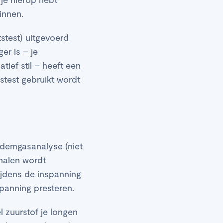
ginnen.
tstest) uitgevoerd
er is – je
atief stil – heeft een
stest gebruikt wordt
ademgasanalyse (niet
halen wordt
ijdens de inspanning
spanning presteren.
 zuurstof je longen