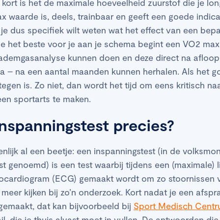
t kort is het de maximale hoeveelheid zuurstof die je l
waarde is, deels, trainbaar en geeft een goede indicat
ls je dus specifiek wilt weten wat het effect van een be
u je het beste voor je aan je schema begint een VO2 max 
 ademgasanalyse kunnen doen en deze direct na afloop, 
 – na een aantal maanden kunnen herhalen. Als het goed
n is. Zo niet, dan wordt het tijd om eens kritisch naar 
een sportarts te maken.
inspanningstest precies?
nlijk al een beetje: een inspanningstest (in de volksmo
est genoemd) is een test waarbij tijdens een (maximale) 
rocardiogram (ECG) gemaakt wordt om zo stoornissen v
meer kijken bij zo’n onderzoek. Kort nadat je een afsp
gemaakt, dat kan bijvoorbeeld bij
Sport Medisch Cent
il, die je thuis alvast moet in vullen. De antwoorden die