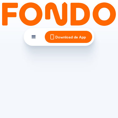
Download de App
TIPS EN INSPIRATIE
De gemiddelde