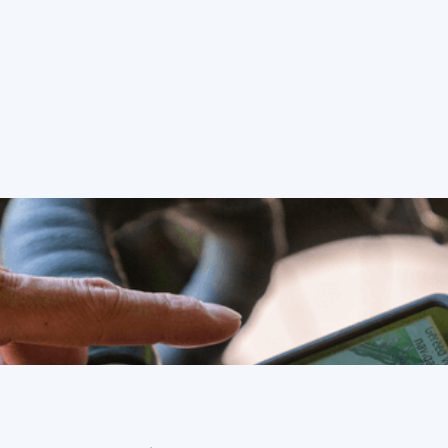
fietssnelheid van een
wielrenner