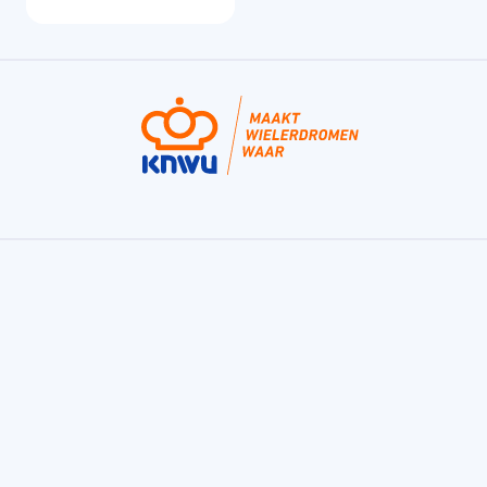
Trainingszones zijn essentieel
in het wielrennen
Bij het trainen richting jouw volgende wielerdoel
is het van essentieel belang dat je dit doet in de