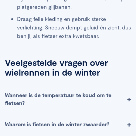
platgereden glijbanen.
Draag felle kleding en gebruik sterke
verlichting. Sneeuw dempt geluid én zicht, dus
ben jij als fietser extra kwetsbaar.
Veelgestelde vragen over
wielrennen in de winter
Wanneer is de temperatuur te koud om te
+
fietsen?
De meeste fietsers vinden temperaturen tot –5°C
+
Waarom is fietsen in de winter zwaarder?
nog goed te doen met de juiste kleding. Maar