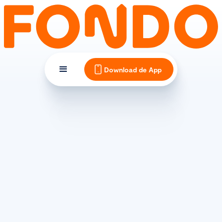
Download de App
(SPORT)VOEDING
Wat eet je voor en tijdens
een lange fietstocht?