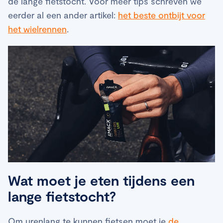
de lange fietstocht. Voor meer tips schreven we
eerder al een ander artikel:
het beste ontbijt voor
het wielrennen
.
Wat moet je eten tijdens een
lange fietstocht?
Om urenlang te kunnen fietsen moet je
de