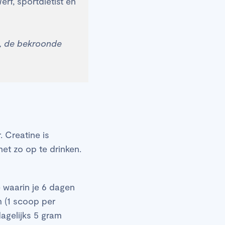
rf, sportdiëtist en
, de bekroonde
 Creatine is
et zo op te drinken.
 waarin je 6 dagen
m (1 scoop per
agelijks 5 gram