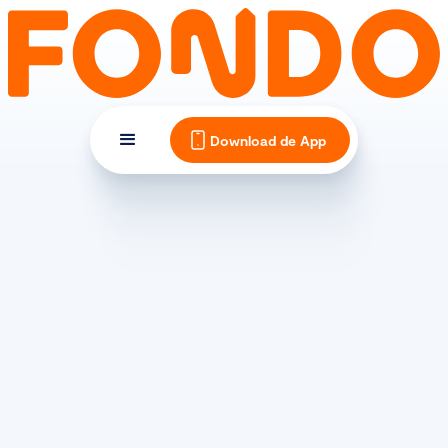
Download de App
(SPORT)VOEDING
Indoor: veel zweten = veel