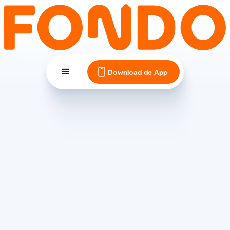
Download de App
TIPS EN INSPIRATIE
Hoeveel bar moet er in de