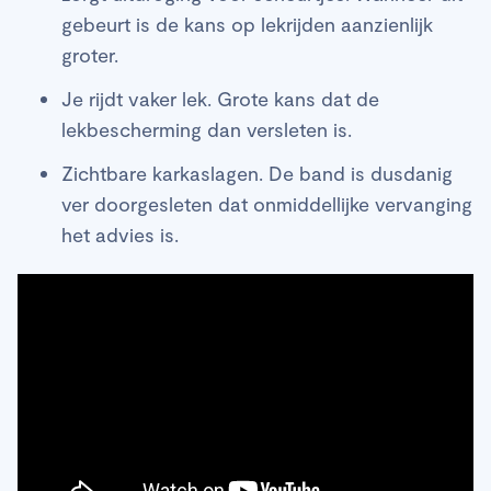
gebeurt is de kans op lekrijden aanzienlijk
groter.
Je rijdt vaker lek. Grote kans dat de
lekbescherming dan versleten is.
Zichtbare karkaslagen. De band is dusdanig
ver doorgesleten dat onmiddellijke vervanging
het advies is.