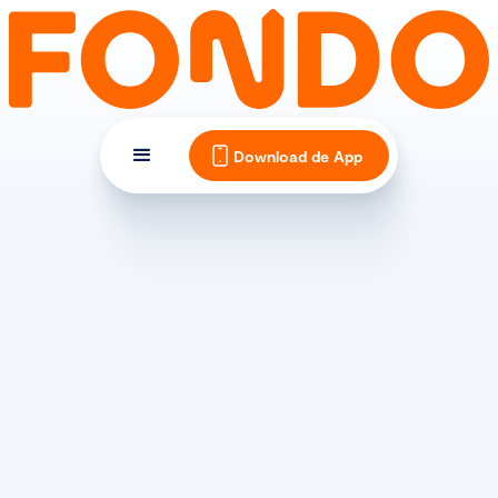
Download de App
TIPS EN INSPIRATIE
De beste racefiets banden
van 2026: waar let je op?