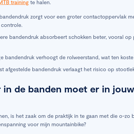
MTB training
te halen.
 bandendruk zorgt voor een groter contactoppervlak m
controle.
gere bandendruk absorbeert schokken beter, vooral op
ge bandendruk verhoogt de rolweerstand, wat ten koste 
ist afgestelde bandendruk verlaagt het risico op stootle
 in de banden moet er in jou
en, is het zaak om de praktijk in te gaan met die o-zo b
denspanning voor mijn mountainbike?