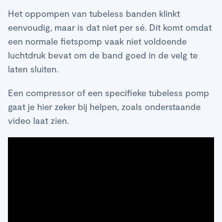
Het oppompen van tubeless banden klinkt
eenvoudig, maar is dat niet per sé. Dit komt omdat
een normale fietspomp vaak niet voldoende
luchtdruk bevat om de band goed in de velg te
laten sluiten.
Een compressor of een specifieke tubeless pomp
gaat je hier zeker bij helpen, zoals onderstaande
video laat zien.