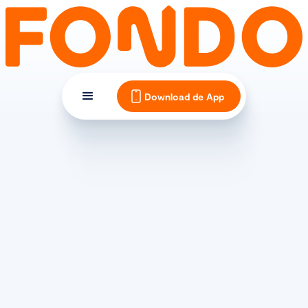
Download de App
MATERIAAL EN ONDERHOUD
Wat is een tubeless band?
Uitleg & tips