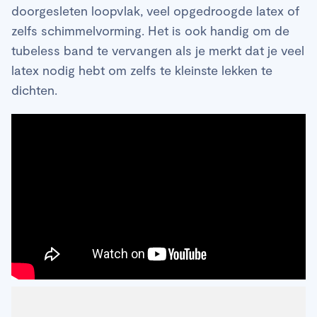
doorgesleten loopvlak, veel opgedroogde latex of
zelfs schimmelvorming. Het is ook handig om de
tubeless band te vervangen als je merkt dat je veel
latex nodig hebt om zelfs te kleinste lekken te
dichten.