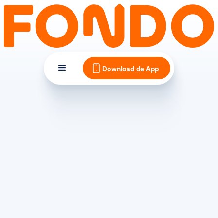
Download de App
MATERIAAL EN ONDERHOUD
Materiaal racefiets: carbon