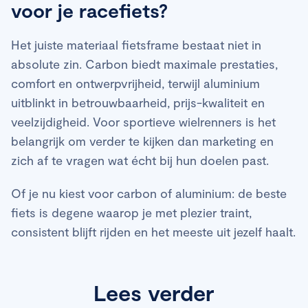
Daardoor kan een carbon racefiets lichter worden
voor je racefiets?
rond de UCI-minimumgrens van 6,8 kg, terwijl
gebouwd, vooral op prestatieniveau. Het
meer betaalbare carbon modellen meestal tussen
daadwerkelijke gewicht hangt wel af van de
Het juiste materiaal fietsframe bestaat niet in
de 7,5 en 8,5 kg wegen. Het totale gewicht wordt
kwaliteit van het frame en de afmontage.
absolute zin. Carbon biedt maximale prestaties,
niet alleen bepaald door het frame, maar ook door
comfort en ontwerpvrijheid, terwijl aluminium
wielen, groepset en andere onderdelen.
uitblinkt in betrouwbaarheid, prijs-kwaliteit en
veelzijdigheid. Voor sportieve wielrenners is het
belangrijk om verder te kijken dan marketing en
zich af te vragen wat écht bij hun doelen past.
Of je nu kiest voor carbon of aluminium: de beste
fiets is degene waarop je met plezier traint,
consistent blijft rijden en het meeste uit jezelf haalt.
Lees verder