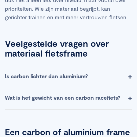
prioriteiten. Wie zijn materiaal begrijpt, kan
gerichter trainen en met meer vertrouwen fietsen.
Veelgestelde vragen over
materiaal fietsframe
+
Is carbon lichter dan aluminium?
Ja, carbon is in de praktijk lichter dan aluminium.
+
Wat is het gewicht van een carbon racefiets?
Carbonvezel heeft een hogere sterkte-
gewichtsverhouding, waardoor een carbon
Het gewicht van een carbon racefiets ligt
racefietsframe met minder materiaal even stijf of
gemiddeld tussen de 6,8 en 8,5 kilogram. High-end
zelfs stijver kan zijn dan een aluminium frame.
Een carbon of aluminium frame
carbon racefietsen voor wedstrijden zitten vaak