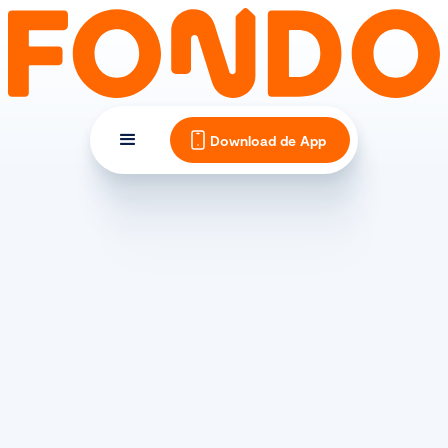
Download de App
MATERIAAL EN ONDERHOUD
Hoe onderhoud je de