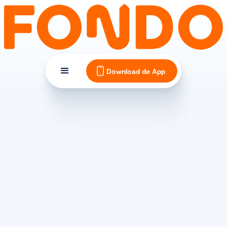
Download de App
ERVARINGEN
Fluitende vogels en
bloeiende krokussen