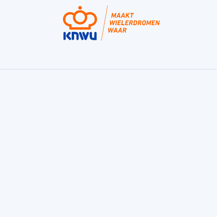
Fondo, de bekroonde fietstraining app
van de KNWU
Fondo is een trainingsapp voor sportieve
fietsers en helpt je bij het maken van jouw
trainingsplan. Voor de fietser die beter wil
worden, gezond wil blijven, een uitlaatklep wil,
of gewoon van dat voldane gevoel na afloop
van zijn workouts houdt. Fondo is er voor