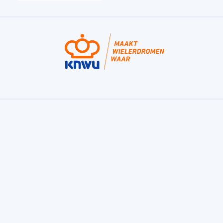
Fondo, de bekroonde fietstraining app
van de KNWU
Fondo is een trainingsapp voor sportieve
fietsers en helpt je bij het maken van jouw
trainingsplan. Voor de fietser die beter wil
worden, gezond wil blijven, een uitlaatklep wil,