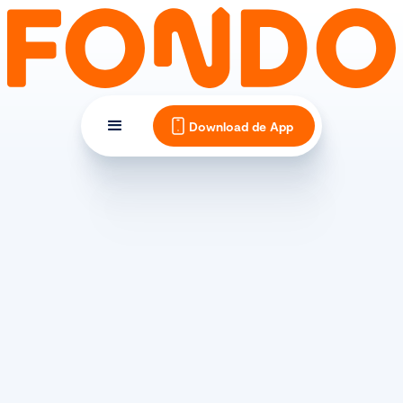
Download de App
AANKONDIGING