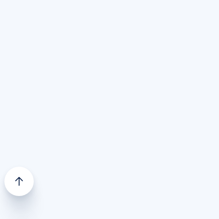
alleen trainingsschema’s en artikelen over trainen
behandelt. Want zeg nou eerlijk: er komt veel
meer bij het fietsen kijken. Op het Fondo
kennisplatform vind je dan ook een brede
collectie aan artikelen over onder andere
materiaal en onderhoud
,
sportvoeding, voeding
,
fietskleding
,
mountainbiken
,
gravel
,
blessures en
conditie
,
indoor trainen
en meer. Welke vraag jij
ook hebt met betrekking tot het sportief fietsen:
Fondo heeft de antwoorden voor jouw
trainingen.
(c) 2025
Fondo