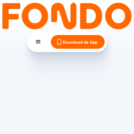
Download de App
AANKONDIGING