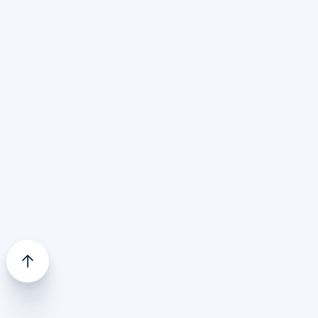
behandelt. Want zeg nou eerlijk: er komt veel
meer bij het fietsen kijken. Op het Fondo
kennisplatform vind je dan ook een brede
collectie aan artikelen over onder andere
materiaal en onderhoud
,
sportvoeding, voeding
,
fietskleding
,
mountainbiken
,
gravel
,
blessures en
conditie
,
indoor trainen
en meer. Welke vraag jij
ook hebt met betrekking tot het sportief fietsen:
Fondo heeft de antwoorden voor jouw
trainingen.
(c) 2025
Fondo