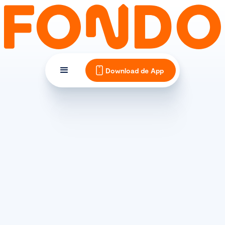
Download de App
FIETSKLEDING
Goede regenkleding voor
op de fiets