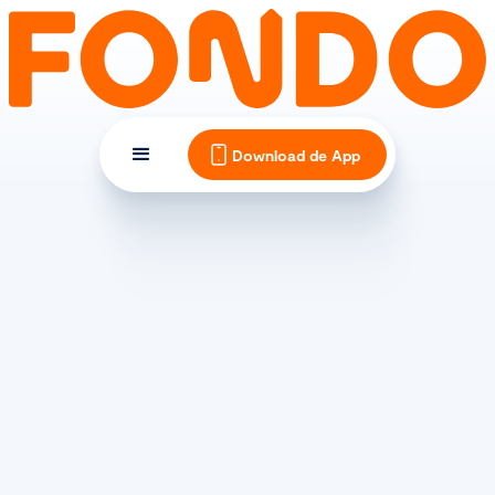
Download de App
TIPS EN INSPIRATIE
Fietsen in Italië. Van de zee
naar de bergen.