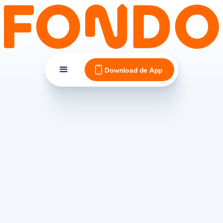
Download de App
TIPS EN INSPIRATIE
Fietsen in Frankrijk. Dit is
wat je moet weten