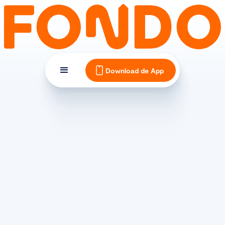
Download de App
TIPS EN INSPIRATIE
Fietsen in Oostenrijk:
divers en uitdagend