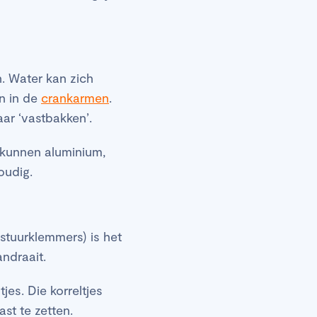
en. Water kan zich
en in de
crankarmen
.
ar ‘vastbakken’.
kunnen aluminium,
oudig.
stuurklemmers) is het
ndraait.
es. Die korreltjes
st te zetten.