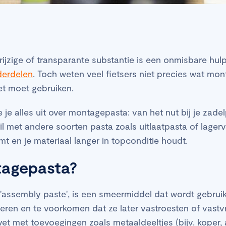
ijzige of transparante substantie is een onmisbare hul
derdelen
. Toch weten veel fietsers niet precies wat mon
et moet gebruiken.
we je alles uit over montagepasta: van het nut bij je zad
hil met andere soorten pasta zoals uitlaatpasta of lagerv
mt en je materiaal langer in topconditie houdt.
tagepasta?
'assembly paste', is een smeermiddel dat wordt gebru
eren en te voorkomen dat ze later vastroesten of vastv
vet met toevoegingen zoals metaaldeeltjes (bijv. koper,