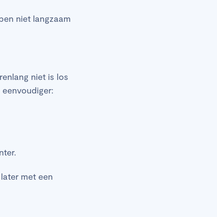
pen niet langzaam
nlang niet is los
k eenvoudiger:
nter.
later met een