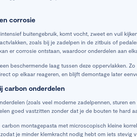
en corrosie
ij intensief buitengebruik, komt vocht, zweet en vuil kijk
tvlakken, zoals bij je zadelpen in de zitbuis of pedal
an er corrosie ontstaan, waardoor onderdelen aan elka
een beschermende laag tussen deze oppervlakken. Zo 
irect op elkaar reageren, en blijft demontage later eenv
bij carbon onderdelen
onderdelen (zoals veel moderne zadelpennen, sturen en 
elen goed vastzitten zonder dat je de bouten te hard aa
 carbon montagepasta met microscopisch kleine korreltj
 zodat je minder klemkracht nodig hebt om iets stevig va