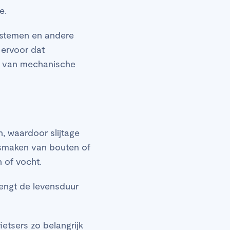
ie.
ystemen en andere
 ervoor dat
ur van mechanische
 waardoor slijtage
osmaken van bouten of
 of vocht.
lengt de levensduur
etsers zo belangrijk