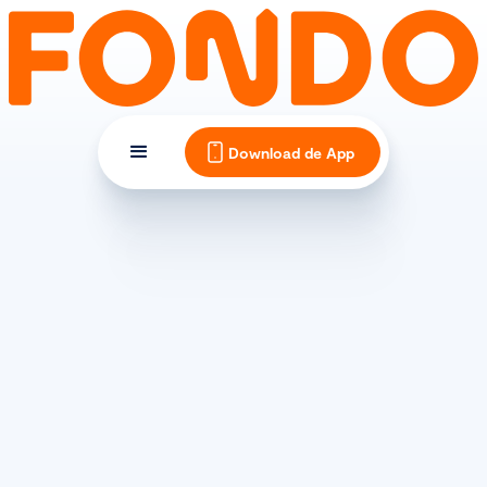
Download de App
MATERIAAL EN ONDERHOUD
Shimano groepen, van
entry-level tot high-end