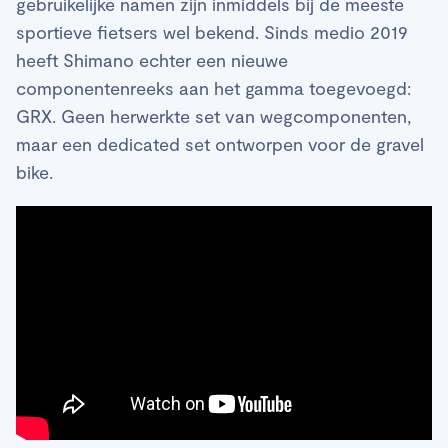
gebruikelijke namen zijn inmiddels bij de meeste
sportieve fietsers wel bekend. Sinds medio 2019
heeft Shimano echter een nieuwe
componentenreeks aan het gamma toegevoegd:
GRX. Geen herwerkte set van wegcomponenten,
maar een dedicated set ontworpen voor de gravel
bike.