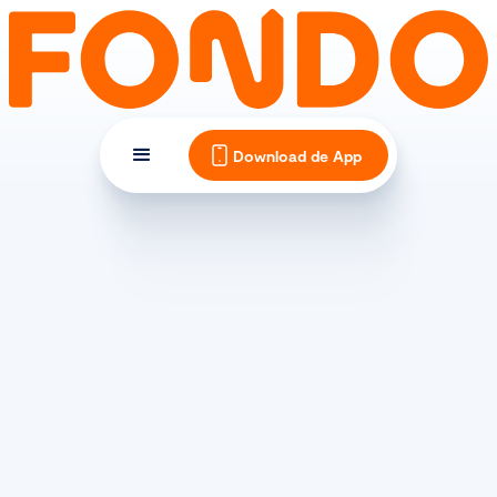
Download de App
GRAVEL
Shimano GRX. Herontdek
het avontuur