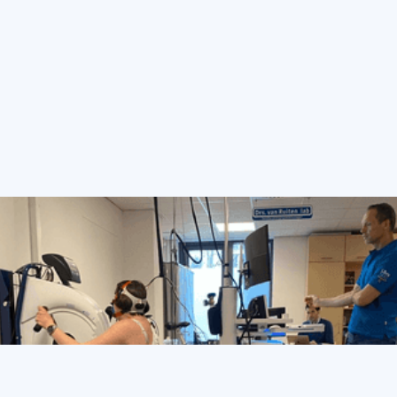
voorbereiding op de
HandbikeBattle - deel 2