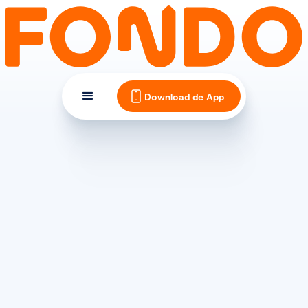
Download de App
ERVARINGEN
Volg Danielle in