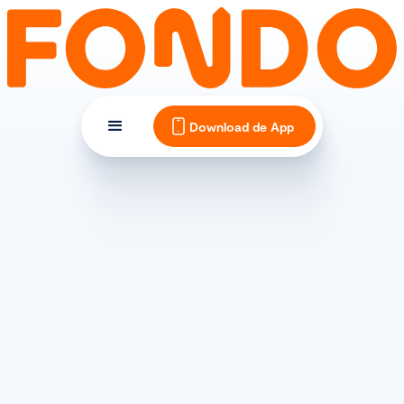
Download de App
ERVARINGEN
Trainen voor de Alpe
d'HuZes - deel 5