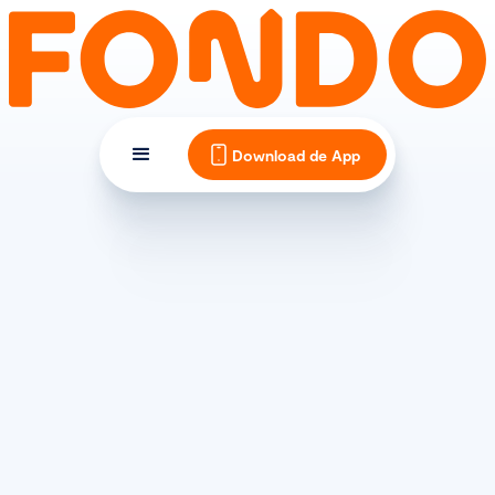
Download de App
MATERIAAL EN ONDERHOUD
Racefiets derailleur