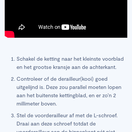
Schakel de ketting naar het kleinste voorblad
en het grootse kransje aan de achterkant.
Controleer of de derailleur(kooi) goed
uitgelijnd is. Deze zou parallel moeten lopen
aan het buitenste kettingblad, en er zo’n 2
millimeter boven.
Stel de voorderailleur af met de L-schroef.
Draai aan deze schroef totdat de
voorderailleur aan de binnenkant nét niet