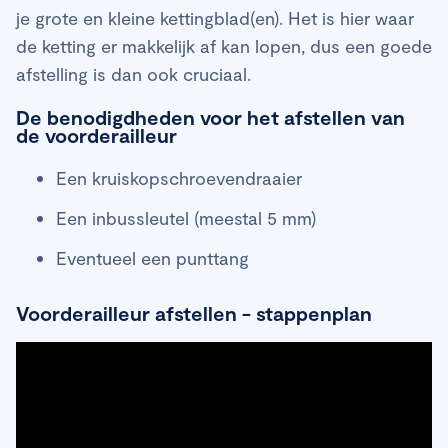
je grote en kleine kettingblad(en). Het is hier waar
de ketting er makkelijk af kan lopen, dus een goede
afstelling is dan ook cruciaal.
De benodigdheden voor het afstellen van
de voorderailleur
Een kruiskopschroevendraaier
Een inbussleutel (meestal 5 mm)
Eventueel een punttang
Voorderailleur afstellen - stappenplan