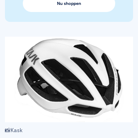
Nu shoppen
📸Kask