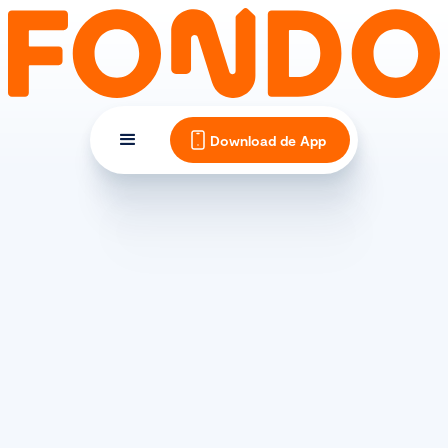
Download de App
FIETSKLEDING
De beste racefiets helmen
in 2026