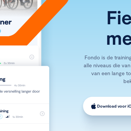
Fi
me
Fondo is de traini
alle niveaus die van
van een lange to
be
Download voor i