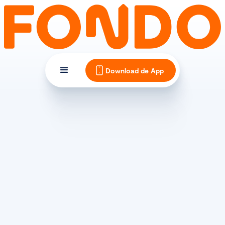
Download de App
AANKONDIGING