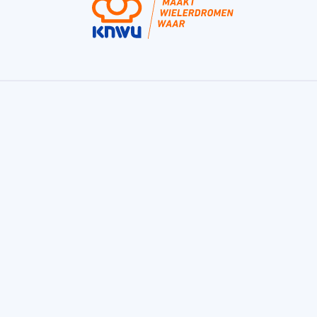
Fondo, de bekroonde fietstraining app van
de KNWU
Fondo is een trainingsapp voor sportieve fietsers
en helpt je bij het maken van jouw trainingsplan.
Voor de fietser die beter wil worden, gezond wil
blijven, een uitlaatklep wil, of gewoon van dat
voldane gevoel na afloop van zijn workouts
houdt. Fondo is er voor fietsers van alle niveaus
die van een uitdaging houden.