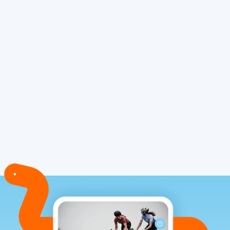
vermogensmeters staat al op de lijst met
ideeën, dus daarmee ga je waarschijnlijk
niet winnen... ;)