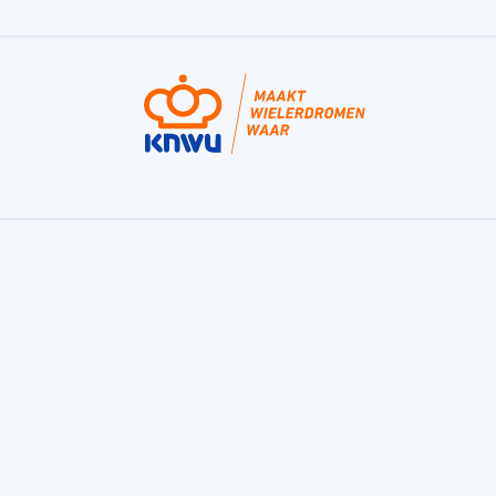
Fondo, de bekroonde fietstraining app van
de KNWU
Fondo is een trainingsapp voor sportieve fietsers
en helpt je bij het maken van jouw trainingsplan.
Voor de fietser die beter wil worden, gezond wil
blijven, een uitlaatklep wil, of gewoon van dat