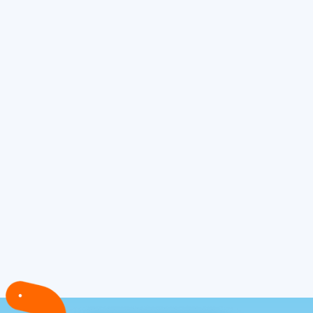
frequentie zelf opnieuw toe te passen per
trainingsweek.
Download Fondo v2.1.2 voor iPhone
Download Fondo v2.1.2 voor Android