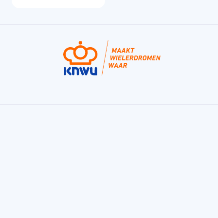
Fondo, de bekroonde fietstraining app van
de KNWU
Fondo is een trainingsapp voor sportieve fietsers
en helpt je bij het maken van jouw trainingsplan.
Voor de fietser die beter wil worden, gezond wil
blijven, een uitlaatklep wil, of gewoon van dat