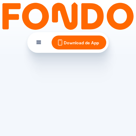
Download de App
AANKONDIGING